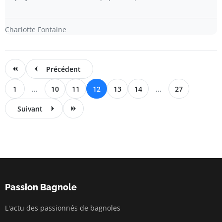
Charlotte Fontaine
Précédent
1
...
10
11
12
13
14
...
27
Suivant
Passion Bagnole
L'actu des passionnés de bagnoles