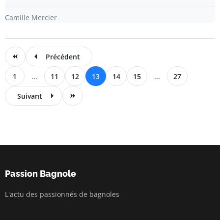
Camille Mercier
Précédent
1
...
11
12
13
14
15
...
27
Suivant
Passion Bagnole
L'actu des passionnés de bagnoles