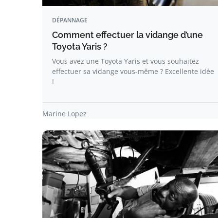
DÉPANNAGE
Comment effectuer la vidange d’une
Toyota Yaris ?
Vous avez une Toyota Yaris et vous souhaitez
effectuer sa vidange vous-même ? Excellente idée
!
Marine Lopez