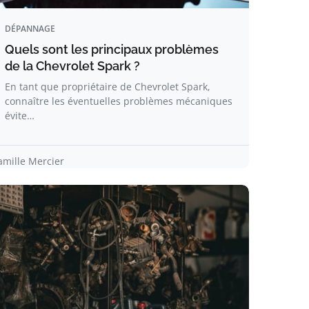
DÉPANNAGE
Quels sont les principaux problèmes
de la Chevrolet Spark ?
En tant que propriétaire de Chevrolet Spark,
connaître les éventuelles problèmes mécaniques
évite…
amille Mercier