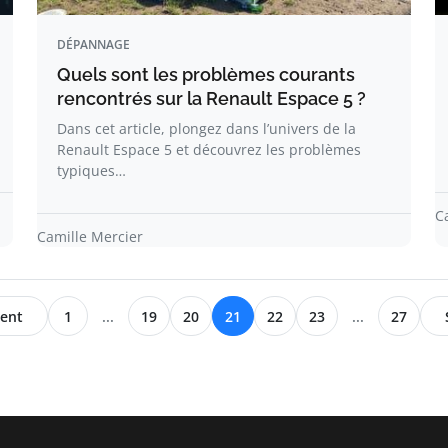
DÉPANNAGE
Quels sont les problèmes courants
rencontrés sur la Renault Espace 5 ?
Dans cet article, plongez dans l’univers de la
Renault Espace 5 et découvrez les problèmes
typiques…
C
Camille Mercier
ent
1
...
19
20
21
22
23
...
27