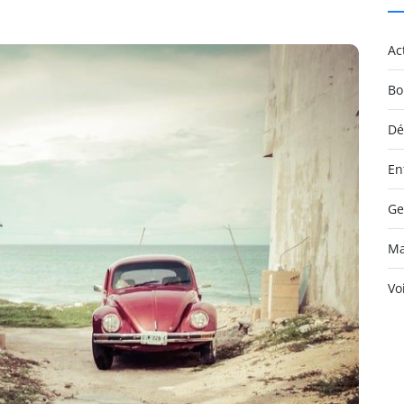
Ac
Bo
Dé
En
Ge
Ma
Vo