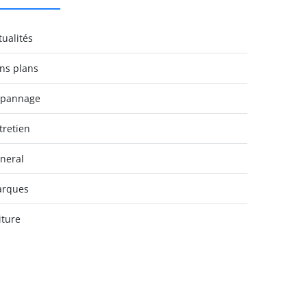
tualités
ns plans
pannage
tretien
neral
rques
iture