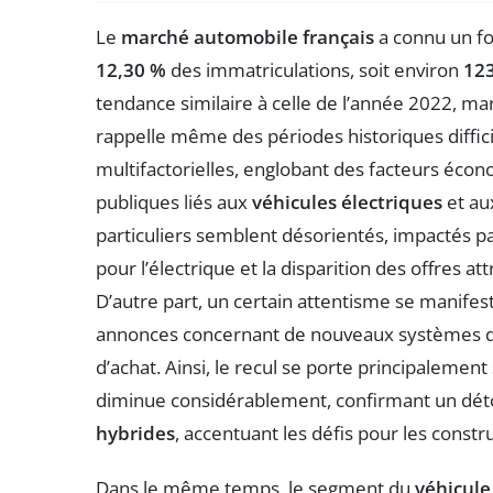
Le
marché automobile français
a connu un fo
12,30 %
des immatriculations, soit environ
123
tendance similaire à celle de l’année 2022, mar
rappelle même des périodes historiques diffici
multifactorielles, englobant des facteurs éco
publiques liés aux
véhicules électriques
et au
particuliers semblent désorientés, impactés p
pour l’électrique et la disparition des offres 
D’autre part, un certain attentisme se manife
annonces concernant de nouveaux systèmes de
d’achat. Ainsi, le recul se porte principalement
diminue considérablement, confirmant un dé
hybrides
, accentuant les défis pour les const
Dans le même temps, le segment du
véhicule