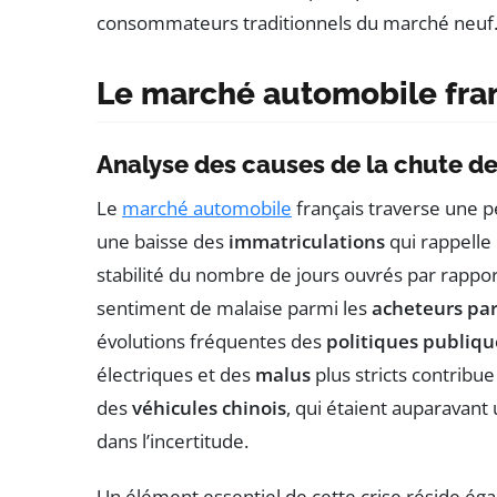
consommateurs traditionnels du marché neuf
Le marché automobile fran
Analyse des causes de la chute d
Le
marché automobile
français traverse une pé
une baisse des
immatriculations
qui rappelle
stabilité du nombre de jours ouvrés par rapport 
sentiment de malaise parmi les
acheteurs par
évolutions fréquentes des
politiques publiqu
électriques et des
malus
plus stricts contribue
des
véhicules chinois
, qui étaient auparavan
dans l’incertitude.
Un élément essentiel de cette crise réside é