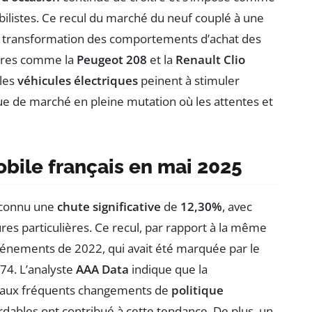
istes. Ce recul du marché du neuf couplé à une
e transformation des comportements d’achat des
ires comme la
Peugeot 208
et la
Renault Clio
 les
véhicules électriques
peinent à stimuler
ue de marché en pleine mutation où les attentes et
bile français en mai 2025
 connu une
chute significative
de
12,30%
, avec
res particulières. Ce recul, par rapport à la même
vénements de 2022, qui avait été marquée par le
74. L’analyste
AAA Data
indique que la
ce aux fréquents changements de
politique
dables ont contribué à cette tendance. De plus, un