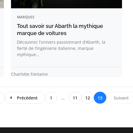
MARQUES
Tout savoir sur Abarth la mythique
marque de voitures
Découvrez l’univers passionnant d’Abarth, la
fierté de l’ingénierie italienne, marque
mythique…
Charlotte Fontaine
Précédent
1
...
11
12
13
Suivant