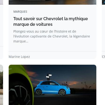
MARQUES
Tout savoir sur Chevrolet la mythique
marque de voitures
Plongez-vous au cœur de l’histoire et de
l’évolution captivante de Chevrolet, la légendaire
marque…
Marine Lopez
C