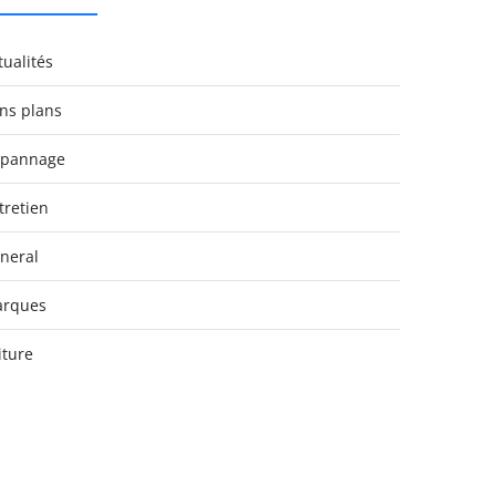
tualités
ns plans
pannage
tretien
neral
rques
iture