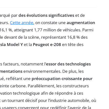
marqué par
des évolutions significatives
et de
eurs.
Cette année
, on constate une
augmentation
6,1 %, atteignant 1,77 million de véhicules. Parmi
e devant de la scène, représentant 16,8 % des
sla Model Y
et la
Peugeot e-208
en tête des
rs facteurs, notamment l’
essor des technologies
ementations
environnementales. De plus, les
é, reflétant une
préoccupation croissante pour
inte carbone. Parallèlement, les constructeurs
ovation technologique afin de répondre à ces
un tournant décisif pour l’industrie automobile, où
es usagers convergent pour redéfinir l’avenir de la