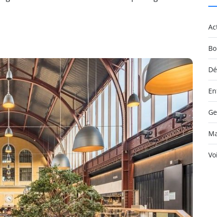
Ac
Bo
Dé
En
Ge
Ma
Vo