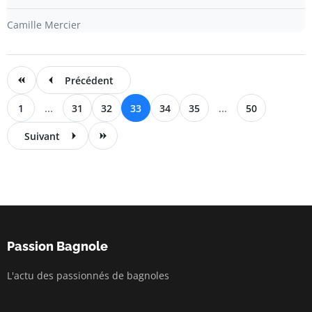
Camille Mercier
Précédent
1
...
31
32
33
34
35
...
50
Suivant
Passion Bagnole
L'actu des passionnés de bagnoles