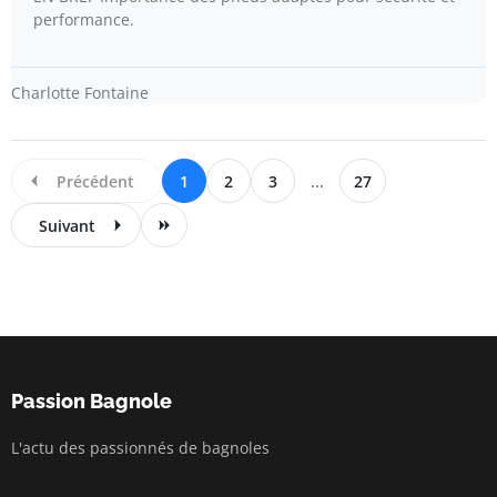
performance.
Charlotte Fontaine
Précédent
1
2
3
...
27
Suivant
Passion Bagnole
L'actu des passionnés de bagnoles