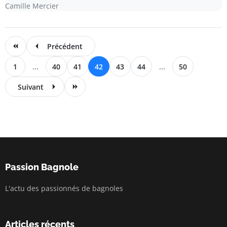
Camille Mercier
Précédent
1
...
40
41
42
43
44
...
50
Suivant
Passion Bagnole
L'actu des passionnés de bagnoles
Articles récents