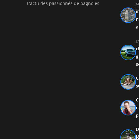
L'actu des passionnés de bagnoles
M
i
n
a
E
c
g
s
C
s
C
n
p
D
l