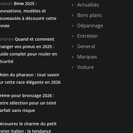
Bmw 2025 :
ARQUES
Actualités
nnovations, modèles et
Bons plans
ouveautés à découvrir cette
Dépannage
nnée
Entretien
Quand et comment
NTRETIEN
General
hanger vos pneus en 2025 :
uide complet pour rouler en
Marques
écurité
Voiture
hien du pharaon : tout savoir
ur cette race élégante en 2026
rème pour bronzage 2026 :
otre sélection pour un teint
arfait sans risque
écouvrez le charme du petit
évrier italien : la tendance