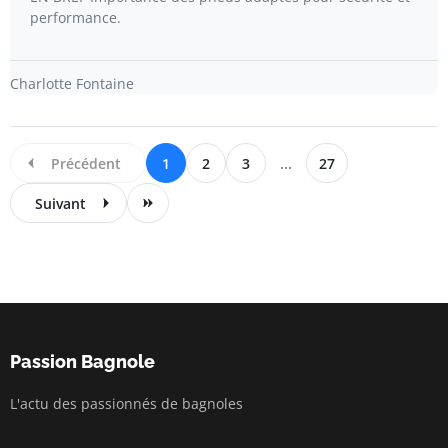
performance.
Charlotte Fontaine
Précédent
1
2
3
...
27
Suivant
Passion Bagnole
L'actu des passionnés de bagnoles