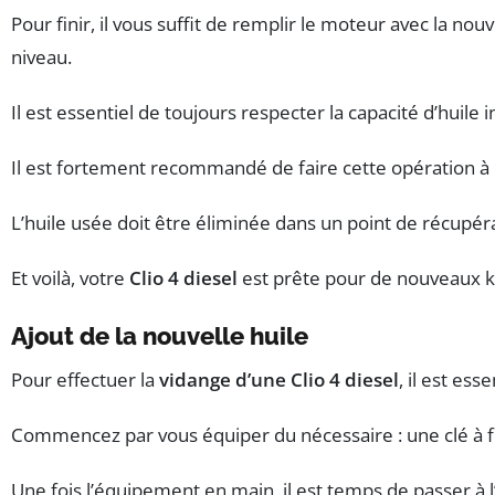
Pour finir, il vous suffit de remplir le moteur avec la n
niveau.
Il est essentiel de toujours respecter la capacité d’hui
Il est fortement recommandé de faire cette opération à l’
L’huile usée doit être éliminée dans un point de récupéra
Et voilà, votre
Clio 4 diesel
est prête pour de nouveaux k
Ajout de la nouvelle huile
Pour effectuer la
vidange d’une Clio 4 diesel
, il est es
Commencez par vous équiper du nécessaire : une clé à filt
Une fois l’équipement en main, il est temps de passer à 