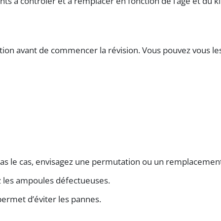
ments à contrôler et à remplacer en fonction de l’âge et d
sition avant de commencer la révision. Vous pouvez vous l
st pas le cas, envisagez une permutation ou un remplacemen
ez les ampoules défectueuses.
 permet d’éviter les pannes.