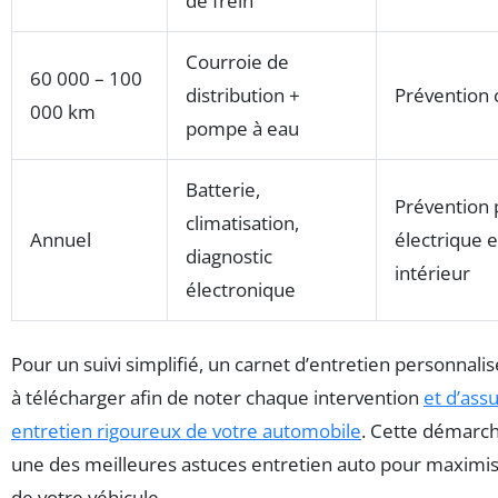
de frein
Courroie de
60 000 – 100
distribution +
Prévention
000 km
pompe à eau
Batterie,
Prévention
climatisation,
Annuel
électrique e
diagnostic
intérieur
électronique
Pour un suivi simplifié, un carnet d’entretien personnalis
à télécharger afin de noter chaque intervention
et d’ass
entretien rigoureux de votre automobile
. Cette démarch
une des meilleures astuces entretien auto pour maximise
de votre véhicule.