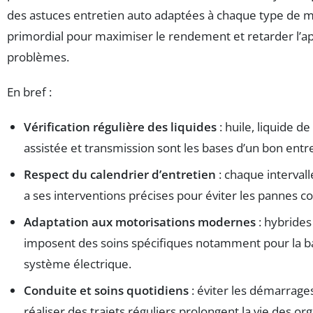
des astuces entretien auto adaptées à chaque type de m
primordial pour maximiser le rendement et retarder l’ap
problèmes.
En bref :
Vérification régulière des liquides
: huile, liquide de
assistée et transmission sont les bases d’un bon entre
Respect du calendrier d’entretien
: chaque interval
a ses interventions précises pour éviter les pannes c
Adaptation aux motorisations modernes
: hybrides
imposent des soins spécifiques notamment pour la bat
système électrique.
Conduite et soins quotidiens
: éviter les démarrage
réaliser des trajets réguliers prolongent la vie des or