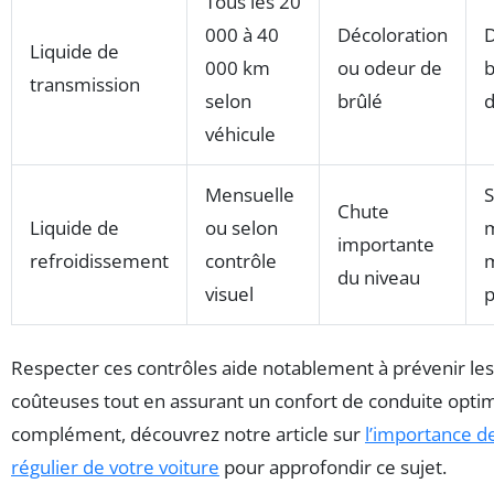
Tous les 20
000 à 40
Décoloration
D
Liquide de
000 km
ou odeur de
b
transmission
selon
brûlé
véhicule
Mensuelle
S
Chute
Liquide de
ou selon
m
importante
refroidissement
contrôle
du niveau
visuel
p
Respecter ces contrôles aide notablement à prévenir le
coûteuses tout en assurant un confort de conduite optim
complément, découvrez notre article sur
l’importance de
régulier de votre voiture
pour approfondir ce sujet.