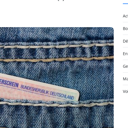
Ac
Bo
Dé
En
Ge
Ma
Vo