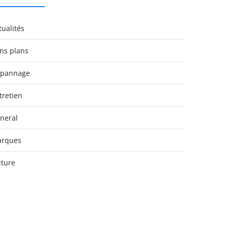
tualités
ns plans
pannage
tretien
neral
rques
iture