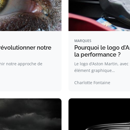
MARQUES
 révolutionner notre
Pourquoi le logo d’As
la performance ?
nir notre approche de
Le logo d’Aston Martin, ave
élément graphique…
Charlotte Fontaine