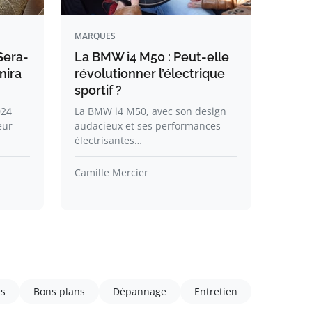
MARQUES
Sera-
La BMW i4 M50 : Peut-elle
nira
révolutionner l’électrique
sportif ?
024
La BMW i4 M50, avec son design
eur
audacieux et ses performances
électrisantes…
Camille Mercier
és
Bons plans
Dépannage
Entretien