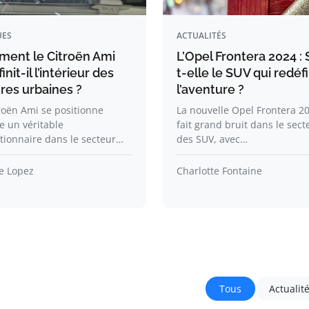
ES
ACTUALITÉS
ent le Citroën Ami
L’Opel Frontera 2024 : 
init-il l’intérieur des
t-elle le SUV qui redéfi
res urbaines ?
l’aventure ?
roën Ami se positionne
La nouvelle Opel Frontera 2
 un véritable
fait grand bruit dans le sect
tionnaire dans le secteur…
des SUV, avec…
e Lopez
Charlotte Fontaine
Tous
Actualit