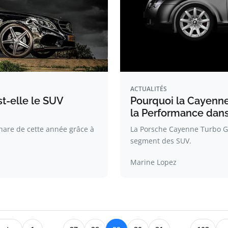
ACTUALITÉS
t-elle le SUV
Pourquoi la Cayenne 
la Performance dan
hare de cette année grâce à
La Porsche Cayenne Turbo GT
segment des SUV.
Marine Lopez