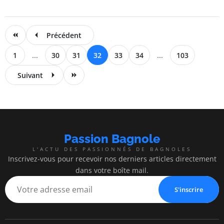
Précédent
1
...
30
31
32
33
34
...
103
Suivant
Passion Bagnole
L'ACTU DES PASSIONNÉS DE BAGNOLES
Inscrivez-vous pour recevoir nos derniers articles directement
dans votre boîte mail.
S'inscrire