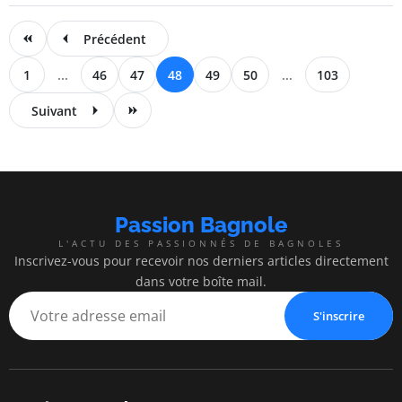
Précédent
1
...
46
47
48
49
50
...
103
Suivant
Passion Bagnole
L'ACTU DES PASSIONNÉS DE BAGNOLES
Inscrivez-vous pour recevoir nos derniers articles directement
dans votre boîte mail.
S'inscrire