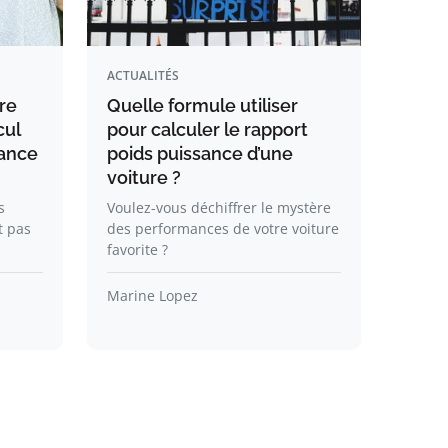
ACTUALITÉS
re
Quelle formule utiliser
cul
pour calculer le rapport
sance
poids puissance d’une
voiture ?
s
Voulez-vous déchiffrer le mystère
t pas
des performances de votre voiture
favorite ?
Marine Lopez