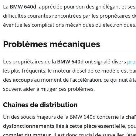
La
BMW 640d
, appréciée pour son design élégant et s
difficultés courantes rencontrées par les propriétaires 
éventuelles complications mécaniques ou électroniques
Problèmes mécaniques
Les propriétaires de la
BMW 640d
ont signalé divers
pro
les plus fréquents, le moteur diesel de ce modèle est pa
des
accoups
au moment de l’accélération, ce qui nuit à la
souvent aider à mitiger ces problèmes.
Chaînes de distribution
Un des soucis majeurs de la BMW 640d concerne la
chaî
dysfonctionnements liés à cette pièce essentielle
, po
complet du moteur
. Il est donc crucial de surveiller l’é