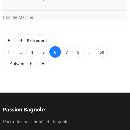
Camille Mercier
Précédent
1
...
4
5
6
7
8
...
50
Suivant
Passion Bagnole
L'actu des passionnés de bagnoles