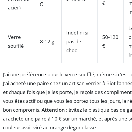
g
€
m
acier)
i
L
Indéfini si
Verre
50-120
b
8-12 g
pas de
soufflé
€
m
choc
f
J’ai une préférence pour le verre soufflé, même si c’est p
J’ai acheté une paire chez un artisan verrier à Biot l’anné
et chaque fois que je les porte, je reçois des compliments
vous êtes actif ou que vous les portez tous les jours, la r
bon compromis.
Attention
: évitez le plastique bas de 
ai acheté une paire à 10 € sur un marché, et après une s
couleur avait viré au orange dégueulasse.