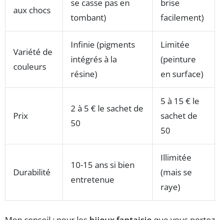
se casse pas en
brise
aux chocs
tombant)
facilement)
Infinie (pigments
Limitée
Variété de
intégrés à la
(peinture
couleurs
résine)
en surface)
5 à 15 € le
2 à 5 € le sachet de
Prix
sachet de
50
50
Illimitée
10-15 ans si bien
Durabilité
(mais se
entretenue
raye)
Mon conseil : pour les
bijoux fantaisie
que vous portez