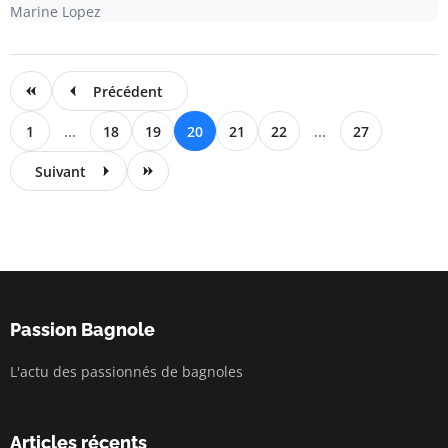
Marine Lopez
Précédent
1
...
18
19
20
21
22
...
27
Suivant
Passion Bagnole
L'actu des passionnés de bagnoles
Articles récents