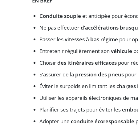
EN BREF
Conduite souple
et anticipée pour écon
Ne pas effectuer
d’accélérations brusq
Passer les
vitesses à bas régime
pour op
Entretenir régulièrement son
véhicule
po
Choisir
des itinéraires efficaces
pour réd
S’assurer de la
pression des pneus
pour 
Éviter le surpoids en limitant les
charges 
Utiliser les appareils électroniques de m
Planifier ses trajets pour éviter les
embou
Adopter une
conduite écoresponsable
p