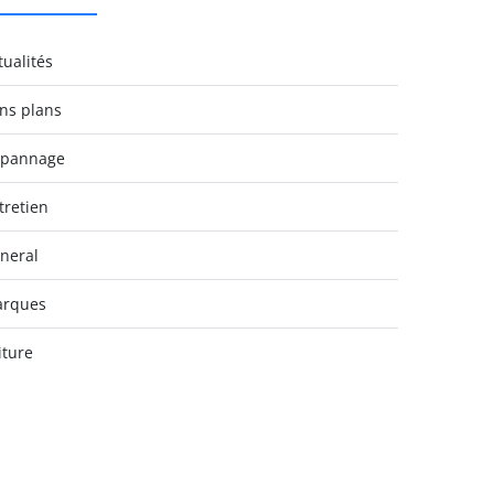
tualités
ns plans
pannage
tretien
neral
rques
iture