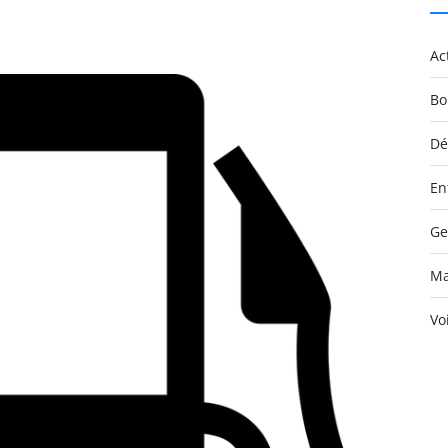
Ac
Bo
Dé
En
Ge
Ma
Vo