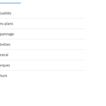
tualités
ns plans
pannage
tretien
neral
rques
iture