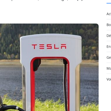
Ac
Bo
Dé
En
Ge
Ma
Vo