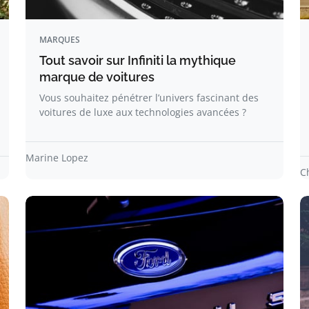
MARQUES
Tout savoir sur Infiniti la mythique
marque de voitures
Vous souhaitez pénétrer l’univers fascinant des
voitures de luxe aux technologies avancées ?
Marine Lopez
C