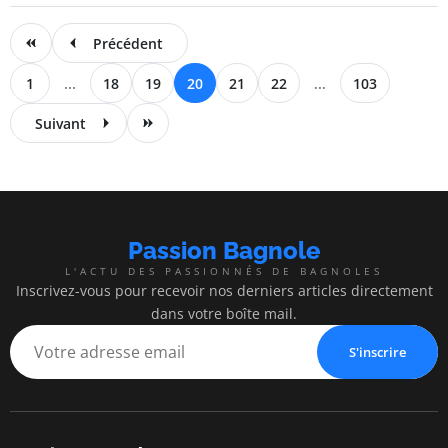
Précédent
1
...
18
19
20
21
22
...
103
Suivant
Passion Bagnole
L'ACTU DES PASSIONNÉS DE BAGNOLES
Inscrivez-vous pour recevoir nos derniers articles directement
dans votre boîte mail.
S'inscrire