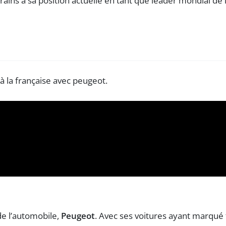
ains à sa position actuelle en tant que leader mondial de l
de l’automobile,
Peugeot
. Avec ses voitures ayant marqué