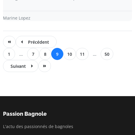
Marine Lopez
Précédent
1
...
7
8
9
10
11
...
50
Suivant
Passion Bagnole
L'actu des passionnés de bagnoles