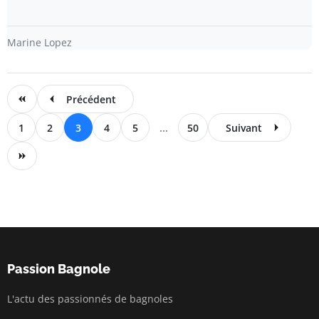
Marine Lopez
Précédent
1
2
3
4
5
...
50
Suivant
Passion Bagnole
L'actu des passionnés de bagnoles